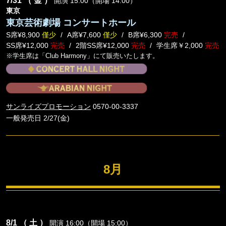
7/31
（ 金 ）
開演 15:00（開場 14:00）
東京
東京芸術劇場 コンサートホール
S席¥8,900
僅少
A席¥7,600
僅少
B席¥6,300
完売
SS席¥12,000
完売
2階SS席¥12,000
完売
学生席￥2,000
完売
※学生席は「Club Harmony」にて販売いたします。
サンライズプロモーション
0570-00-3337
一般発売日 2/27(金)
8月
8/1
（ 土 ）
開演 16:00（開場 15:00）