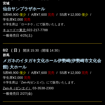
宮城
仙台サンプラザホール
S席¥8,900
僅少
A席¥7,600
完売
SS席￥12,000
僅少
学生席¥2,000
完売
※学生席は「ローチケ」にて販売いたします。
キョードー東北
022-217-7788
一般発売日 4/25(土)
8/2
（ 日 ）
開演 15:30（開場 14:30）
群馬
メガネのイタガキ文化ホール伊勢崎(伊勢崎市文化会
館) 大ホール
S席¥8,900
僅少
A席¥7,600
完売
SS席￥12,000
完売
学生席¥2,000
完売
※学生席は「Zen-A(ゼンエイ)」にて販売いたします。
Zen-A（ゼンエイ）
03-3538-2300
一般発売日 2/27(金)