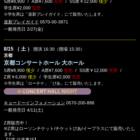
S席¥8,900
A席¥7,600
完売
SS席￥12,000
僅少
学生席¥2,000
完売
※学生席は「道新プレイガイド」にて販売いたします。
道新プレイガイド
0570-00-3871
一般発売日 2/27(金)
8/15
（ 土 ）
開演 16:30（開場 15:30）
京都
京都コンサートホール 大ホール
S席¥8,900
僅少
A席¥7,600
完売
SS席￥12,000
完売
Z席￥6,000
僅少
学生席¥2,000
完売
※学生席は「ローチケ」「ぴあ」にて販売いたします。
キョードーインフォメーション
0570-200-888
一般発売日 4/11(土)
Z席販売中！
※Z席はローソンチケット/チケットぴあ/イープラスにて販売いたし
ます。
【Z席 注意事項】