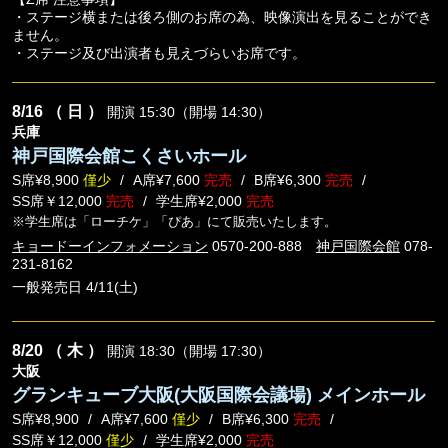
・ステージ横または後ろ側のお席の為、映像演出を見ることができ
ません。
・ステージ及び出演者も見えづらいお席です。
8/16
（ 日 ）
開演 15:30（開場 14:30）
兵庫
神戸国際会館こくさいホール
S席¥8,900
僅少
A席¥7,600
完売
B席¥6,300
完売
SS席￥12,000
完売
学生席¥2,000
完売
※学生席は「ローチケ」「ぴあ」にて販売いたします。
キョードーインフォメーション
0570-200-888
神戸国際会館
078-
231-8162
一般発売日 4/11(土)
8/20
（ 木 ）
開演 18:30（開場 17:30）
大阪
グランキューブ大阪(大阪国際会議場) メインホール
S席¥8,900
A席¥7,600
僅少
B席¥6,300
完売
SS席￥12,000
僅少
学生席¥2,000
完売