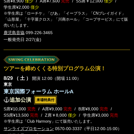
S席¥8,900
僅少
A席¥7,600
完売
SS席￥12,000
僅少
学生席¥2,000
僅少
※学生席は「ローチケ」「ぴあ」「イープラス」「CNプレイガイド」
「山形屋」「十字屋クロス」「川商ホール」「コープサービス」にて販
売いたします。
鹿児島音協
099-226-3465
一般発売日 2/27(金)
ツアーを締めくくる特別プログラム公演！
8/29
（ 土 ）
開演 12:00（開場 11:00）
東京
東京国際フォーラム ホールA
追加公演
来場特典付
S席¥10,000
完売
A席¥9,000
完売
B席¥8,000
完売
SS席¥13,500
完売
Z席￥8,000
僅少
学生席¥3,000
完売
※学生席は「Club Harmony」にて販売いたします。
サンライズプロモーション
0570-00-3337（平日12:00-15:00）