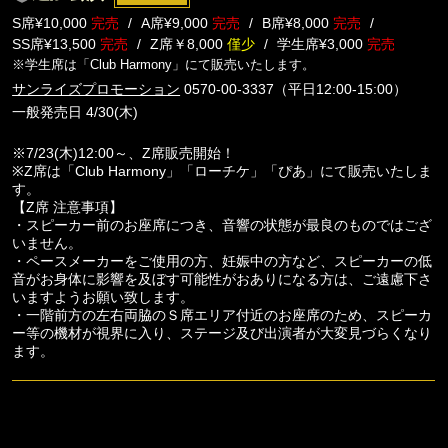
S席¥10,000
完売
A席¥9,000
完売
B席¥8,000
完売
SS席¥13,500
完売
Z席￥8,000
僅少
学生席¥3,000
完売
※学生席は「Club Harmony」にて販売いたします。
サンライズプロモーション
0570-00-3337（平日12:00-15:00）
一般発売日 4/30(木)
※7/23(木)12:00～、Z席販売開始！
※Z席は「Club Harmony」「ローチケ」「ぴあ」にて販売いたしま
す。
【Z席 注意事項】
・スピーカー前のお座席につき、音響の状態が最良のものではござ
いません。
・ペースメーカーをご使用の方、妊娠中の方など、スピーカーの低
音がお身体に影響を及ぼす可能性がおありになる方は、ご遠慮下さ
いますようお願い致します。
・一階前方の左右両脇のＳ席エリア付近のお座席のため、スピーカ
ー等の機材が視界に入り、ステージ及び出演者が大変見づらくなり
ます。