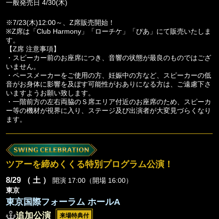
一般発売日 4/30(木)
※7/23(木)12:00～、Z席販売開始！
※Z席は「Club Harmony」「ローチケ」「ぴあ」にて販売いたしま
す。
【Z席 注意事項】
・スピーカー前のお座席につき、音響の状態が最良のものではござ
いません。
・ペースメーカーをご使用の方、妊娠中の方など、スピーカーの低
音がお身体に影響を及ぼす可能性がおありになる方は、ご遠慮下さ
いますようお願い致します。
・一階前方の左右両脇のＳ席エリア付近のお座席のため、スピーカ
ー等の機材が視界に入り、ステージ及び出演者が大変見づらくなり
ます。
ツアーを締めくくる特別プログラム公演！
8/29
（ 土 ）
開演 17:00（開場 16:00）
東京
東京国際フォーラム ホールA
追加公演
来場特典付