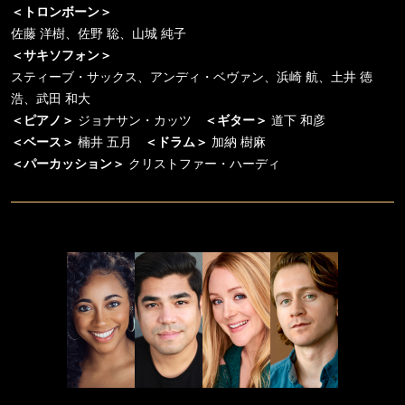
＜トロンボーン＞
佐藤 洋樹、佐野 聡、山城 純子
＜サキソフォン＞
スティーブ・サックス、アンディ・ベヴァン、浜崎 航、土井 徳
浩、武田 和大
＜ピアノ＞
ジョナサン・カッツ
＜ギター＞
道下 和彦
＜ベース＞
楠井 五月
＜ドラム＞
加納 樹麻
＜パーカッション＞
クリストファー・ハーディ