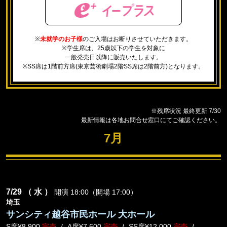
※
未就学のお子様
のご入場はお断りさせていただきます。
※学生席は、25歳以下の学生を対象に
一般発売日以降に販売いたします。
※SS席は1階前方席(東京芸術劇場2階SS席は2階前方)となります。
※残席状況 最終更新 7/30
最新情報は各地お問合せ窓口にてご確認ください。
7月
7/29
（ 水 ）
開演 18:00（開場 17:00）
埼玉
サンシティ越谷市民ホール 大ホール
S席¥8,900
完売
A席¥7,600
完売
SS席¥12,000
完売