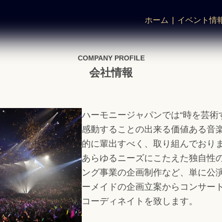
ホーム
イベント情
COMPANY PROFILE
会社情報
ハーモニージャパンでは“時を芸術
感動することの出来る価値ある音
的に輩出すべく、取り組んでおり
あらゆるニーズにこたえた独自性
ング事業の企画制作など、単に公
ーメイドの企画立案からコンサー
コーディネイトを致します。