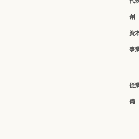
代
創
資
事
従
備