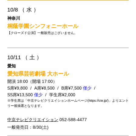
10/8
（ 水 ）
神奈川
桐蔭学園シンフォニーホール
【クローズド公演】一般販売はございません。
10/11
（ 土 ）
愛知
愛知県芸術劇場 大ホール
開演 18:00（開場 17:00）
S席¥9,800
A席¥8,500
B席¥7,500
僅少
SS席¥13,500
僅少
学生席¥2,000
※学生席は「中京テレビクリエイションホームページ(https://cte.jp/)」よりエント
リー後抽選となります。
中京テレビクリエイション
052-588-4477
一般発売日：8/30(土)