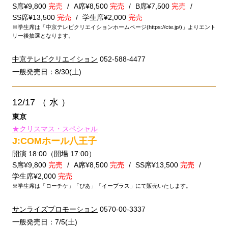
S席¥9,800
完売
A席¥8,500
完売
B席¥7,500
完売
SS席¥13,500
完売
学生席¥2,000
完売
※学生席は「中京テレビクリエイションホームページ(https://cte.jp/)」よりエント
リー後抽選となります。
中京テレビクリエイション
052-588-4477
一般発売日：8/30(土)
12/17
（ 水 ）
東京
★クリスマス・スペシャル
J:COMホール八王子
開演 18:00（開場 17:00）
S席¥9,800
完売
A席¥8,500
完売
SS席¥13,500
完売
学生席¥2,000
完売
※学生席は「ローチケ」「ぴあ」「イープラス」にて販売いたします。
サンライズプロモーション
0570-00-3337
一般発売日：7/5(土)