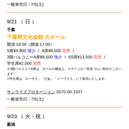
一般発売日：7/5(土)
9/21
（ 日 ）
千葉
千葉県文化会館 大ホール
開演 18:00（開場 17:00）
S席¥9,800
僅少
A席¥8,500
完売
3階バルコニーA席¥8,500
僅少
SS席¥13,500
完売
学生席¥2,000
完売
※3階バルコニーA席は、ホールの構造上、ステージが一部見づらい部分がござい
ます。
※学生席は「ローチケ」「ぴあ」「イープラス」にて販売いたします。
サンライズプロモーション
0570-00-3337
一般発売日：7/5(土)
9/23
（ 火・祝 ）
新潟