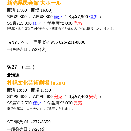
新潟県民会館 大ホール
開演 17:00（開場 16:00）
S席¥9,300
A席¥8,800
僅少
B席¥7,900
僅少
SS席¥13,000
僅少
学生席¥2,000
完売
※B席・学生席はTeNYチケット専用ダイヤルのみでのお取扱いとなります。
TeNYチケット専用ダイヤル
025-281-8000
一般発売日：7/29(火)
9/27
（ 土 ）
北海道
札幌文化芸術劇場 hitaru
開演 18:30（開場 17:30）
S席¥9,300
A席¥8,800
完売
B席¥7,400
完売
SS席¥12,500
僅少
学生席¥2,000
完売
※学生席は「ローチケ」にて販売いたします。
STV事業
011-272-8659
一般発売日：7/25(金)