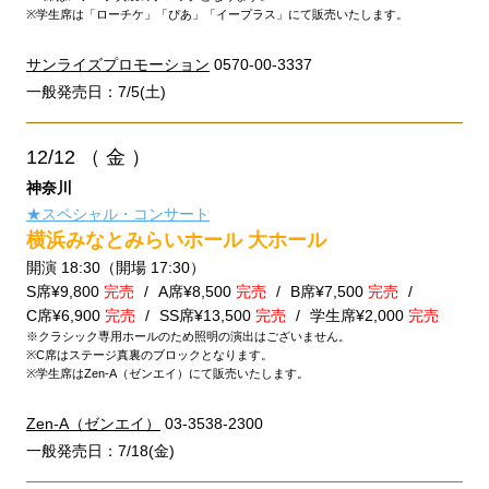
※学生席は「ローチケ」「ぴあ」「イープラス」にて販売いたします。
サンライズプロモーション
0570-00-3337
一般発売日：7/5(土)
12/12
（ 金 ）
神奈川
★スペシャル・コンサート
横浜みなとみらいホール 大ホール
開演 18:30（開場 17:30）
S席¥9,800
完売
A席¥8,500
完売
B席¥7,500
完売
C席¥6,900
完売
SS席¥13,500
完売
学生席¥2,000
完売
※クラシック専用ホールのため照明の演出はございません。
※C席はステージ真裏のブロックとなります。
※学生席はZen-A（ゼンエイ）にて販売いたします。
Zen-A（ゼンエイ）
03-3538-2300
一般発売日：7/18(金)