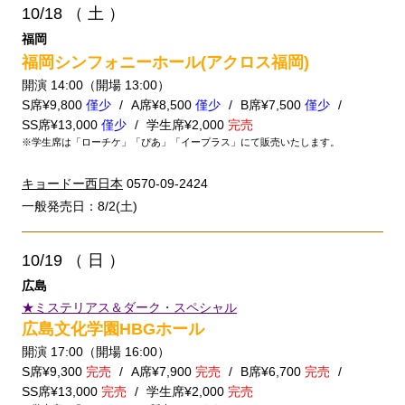
10/18
（ 土 ）
福岡
福岡シンフォニーホール(アクロス福岡)
開演 14:00（開場 13:00）
S席¥9,800
僅少
A席¥8,500
僅少
B席¥7,500
僅少
SS席¥13,000
僅少
学生席¥2,000
完売
※学生席は「ローチケ」「ぴあ」「イープラス」にて販売いたします。
キョードー西日本
0570-09-2424
一般発売日：8/2(土)
10/19
（ 日 ）
広島
★ミステリアス＆ダーク・スペシャル
広島文化学園HBGホール
開演 17:00（開場 16:00）
S席¥9,300
完売
A席¥7,900
完売
B席¥6,700
完売
SS席¥13,000
完売
学生席¥2,000
完売