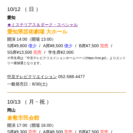
10/12
（ 日 ）
愛知
★ミステリアス＆ダーク・スペシャル
愛知県芸術劇場 大ホール
開演 14:00（開場 13:00）
S席¥9,800
僅少
A席¥8,500
僅少
B席¥7,500
完売
SS席¥13,500
完売
学生席¥2,000
※学生席は「中京テレビクリエイションホームページ(https://cte.jp/)」よりエント
リー後抽選となります。
中京テレビクリエイション
052-588-4477
一般発売日：8/30(土)
10/13
（ 月・祝 ）
岡山
倉敷市民会館
開演 17:00（開場 16:00）
S席¥9,300
完売
A席¥8,500
完売
B席¥7,500
完売