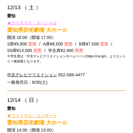
12/13
（ 土 ）
愛知
★クリスマス・スペシャル
愛知県芸術劇場 大ホール
開演 18:00（開場 17:00）
S席¥9,800
完売
A席¥8,500
完売
B席¥7,500
完売
SS席¥13,500
完売
学生席¥2,000
完売
※学生席は「中京テレビクリエイションホームページ(https://cte.jp/)」よりエント
リー後抽選となります。
中京テレビクリエイション
052-588-4477
一般発売日：8/30(土)
12/14
（ 日 ）
愛知
★ファイナル・コンサート
愛知県芸術劇場 大ホール
開演 14:00（開場 13:00）