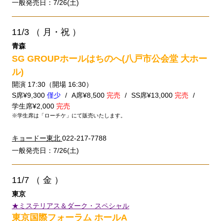
一般発売日：7/26(土)
11/3
（ 月・祝 ）
青森
SG GROUPホールはちのへ(八戸市公会堂 大ホー
ル)
開演 17:30（開場 16:30）
S席¥9,300
僅少
A席¥8,500
完売
SS席¥13,000
完売
学生席¥2,000
完売
※学生席は「ローチケ」にて販売いたします。
キョードー東北
022-217-7788
一般発売日：7/26(土)
11/7
（ 金 ）
東京
★ミステリアス＆ダーク・スペシャル
東京国際フォーラム ホールA