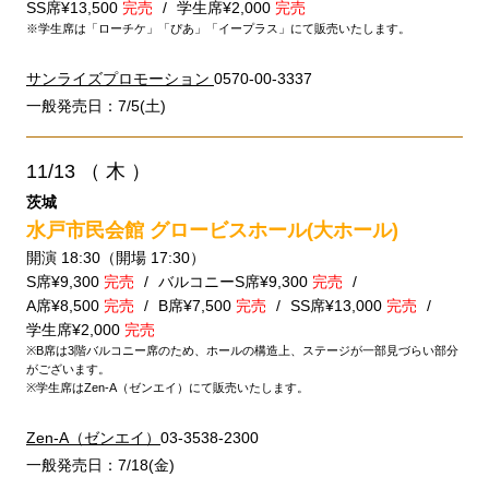
SS席¥13,500
完売
学生席¥2,000
完売
※学生席は「ローチケ」「ぴあ」「イープラス」にて販売いたします。
サンライズプロモーション
0570-00-3337
一般発売日：7/5(土)
11/13
（ 木 ）
茨城
水戸市民会館 グロービスホール(大ホール)
開演 18:30（開場 17:30）
S席¥9,300
完売
バルコニーS席¥9,300
完売
A席¥8,500
完売
B席¥7,500
完売
SS席¥13,000
完売
学生席¥2,000
完売
※B席は3階バルコニー席のため、ホールの構造上、ステージが一部見づらい部分
がございます。
※学生席はZen-A（ゼンエイ）にて販売いたします。
Zen-A（ゼンエイ）
03-3538-2300
一般発売日：7/18(金)