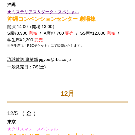
沖縄
★ミステリアス＆ダーク・スペシャル
沖縄コンベンションセンター 劇場棟
開演 14:00（開場 13:00）
S席¥8,900
完売
A席¥7,700
完売
SS席¥12,000
完売
学生席¥2,200
完売
※学生席は「RBCチケット」にて販売いたします。
琉球放送 事業部
jigyou@rbc.co.jp
一般発売日：7/5(土)
12月
12/5
（ 金 ）
東京
★クリスマス・スペシャル