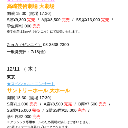
高崎芸術劇場 大劇場
開演 18:30（開場 17:30）
S席¥9,300
完売
A席¥8,500
完売
SS席¥13,000
完売
学生席¥2,000
完売
※学生席はZen-A（ゼンエイ）にて販売いたします。
Zen-A（ゼンエイ）
03-3538-2300
一般発売日：7/18(金)
12/11
（ 木 ）
東京
★スペシャル・コンサート
サントリーホール 大ホール
開演 18:30（開場 17:30）
S席¥11,000
完売
A席¥8,500
完売
B席¥7,500
完売
SS席¥15,000
完売
2階SS席¥15,000
完売
学生席¥2,000
完売
※クラシック専用ホールのため照明の演出はございません。
※B席はステージ真裏のブロックとなります。