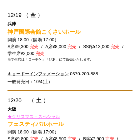
12/19
（ 金 ）
兵庫
神戸国際会館こくさいホール
開演 18:00（開場 17:00）
S席¥9,300
完売
A席¥8,000
完売
SS席¥13,000
完売
学生席¥2,000
完売
※学生席は「ローチケ」「ぴあ」にて販売いたします。
キョードーインフォメーション
0570-200-888
一般発売日：10/4(土)
12/20
（ 土 ）
大阪
★クリスマス・スペシャル
フェスティバルホール
開演 18:00（開場 17:00）
S席¥9,800
完売
A席¥8,500
完売
B席¥7,900
完売