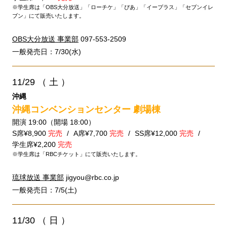
※学生席は「OBS大分放送」「ローチケ」「ぴあ」「イープラス」「セブンイレ
ブン」にて販売いたします。
OBS大分放送 事業部
097-553-2509
一般発売日：7/30(水)
11/29
（ 土 ）
沖縄
沖縄コンベンションセンター 劇場棟
開演 19:00（開場 18:00）
S席¥8,900
完売
A席¥7,700
完売
SS席¥12,000
完売
学生席¥2,200
完売
※学生席は「RBCチケット」にて販売いたします。
琉球放送 事業部
jigyou@rbc.co.jp
一般発売日：7/5(土)
11/30
（ 日 ）