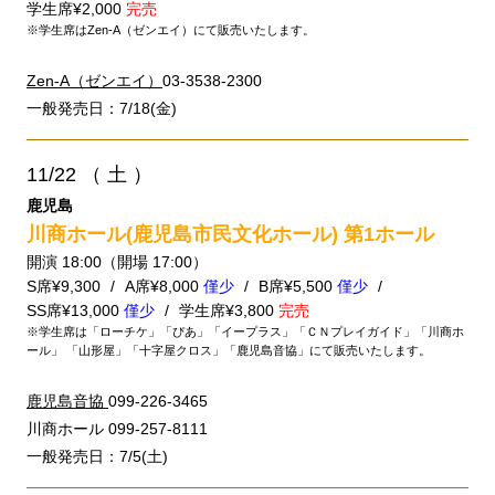
学生席¥2,000
完売
※学生席はZen-A（ゼンエイ）にて販売いたします。
Zen-A（ゼンエイ）
03-3538-2300
一般発売日：7/18(金)
11/22
（ 土 ）
鹿児島
川商ホール(鹿児島市民文化ホール) 第1ホール
開演 18:00（開場 17:00）
S席¥9,300
A席¥8,000
僅少
B席¥5,500
僅少
SS席¥13,000
僅少
学生席¥3,800
完売
※学生席は「ローチケ」「ぴあ」「イープラス」「ＣＮプレイガイド」「川商ホ
ール」 「山形屋」「十字屋クロス」「鹿児島音協」にて販売いたします。
鹿児島音協
099-226-3465
川商ホール 099-257-8111
一般発売日：7/5(土)