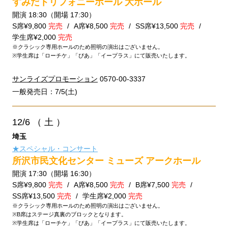
すみだトリフォニーホール 大ホール
開演 18:30（開場 17:30）
S席¥9,800
完売
A席¥8,500
完売
SS席¥13,500
完売
学生席¥2,000
完売
※クラシック専用ホールのため照明の演出はございません。
※学生席は「ローチケ」「ぴあ」「イープラス」にて販売いたします。
サンライズプロモーション
0570-00-3337
一般発売日：7/5(土)
12/6
（ 土 ）
埼玉
★スペシャル・コンサート
所沢市民文化センター ミューズ アークホール
開演 17:30（開場 16:30）
S席¥9,800
完売
A席¥8,500
完売
B席¥7,500
完売
SS席¥13,500
完売
学生席¥2,000
完売
※クラシック専用ホールのため照明の演出はございません。
※B席はステージ真裏のブロックとなります。
※学生席は「ローチケ」「ぴあ」「イープラス」にて販売いたします。