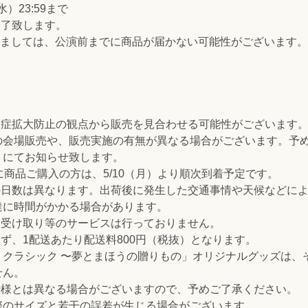
水）23:59まで
終了致します。
関しましては、公演前までに商品が届かない可能性がございます
。
染症拡大防止の観点から販売を見合わせる可能性がございます
の会場販売や、販売実施の有無が異なる場合がございます。予
トにてお知らせ致します。
までに商品ご購入の方は、5/10（月）より順次到着予定です。
の日数は異なります。出荷後に発生した交通事情や天候などに
達に時間がかかる場合があります。
ニ受け取り等のサービスは行っておりません。
ず、1配送あたり配送料800円（税抜）となります。
・クラシック 〜夢とまほうの贈りもの」オリジナルグッズは、
せん。
仕様とは異なる場合がございますので、予めご了承ください。
際のサイズと若干の誤差が生じる場合がございます。