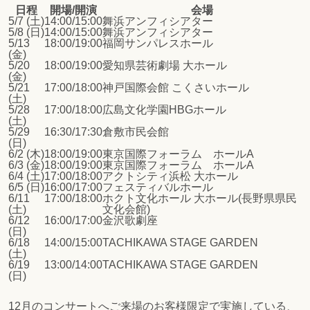
日程
開場/開演
会場
5/7 (土)
14:00/15:00
舞浜アンフィシアター
5/8 (日)
14:00/15:00
舞浜アンフィシアター
5/13
18:00/19:00
福岡サンパレスホール
(金)
5/20
18:00/19:00
愛知県芸術劇場 大ホール
(金)
5/21
17:00/18:00
神戸国際会館 こくさいホール
(土)
5/28
17:00/18:00
広島文化学園HBGホール
(土)
5/29
16:30/17:30
倉敷市民会館
(日)
6/2 (木)
18:00/19:00
東京国際フォーラム ホールA
6/3 (金)
18:00/19:00
東京国際フォーラム ホールA
6/4 (土)
17:00/18:00
アクトシティ浜松 大ホール
6/5 (日)
16:00/17:00
フェスティバルホール
6/11
17:00/18:00
ホクト文化ホール 大ホール(長野県県民
(土)
文化会館)
6/12
16:00/17:00
金沢歌劇座
(日)
6/18
14:00/15:00
TACHIKAWA STAGE GARDEN
(土)
6/19
13:00/14:00
TACHIKAWA STAGE GARDEN
(日)
12月のコンサートへご来場のお客様限定で実施している、