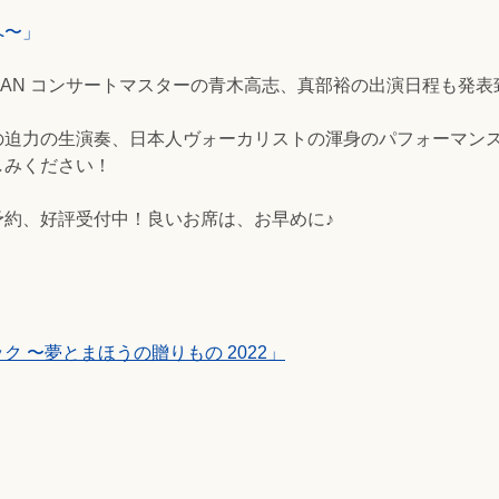
へ〜」
 JAPAN コンサートマスターの青木高志、真部裕の出演日程も発
の迫力の生演奏、日本人ヴォーカリストの渾身のパフォーマン
しみください！
予約、好評受付中！良いお席は、お早めに♪
 〜夢とまほうの贈りもの 2022」