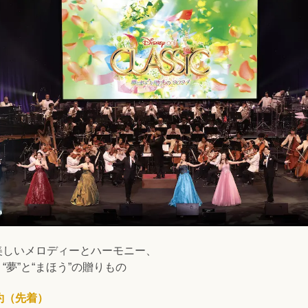
美しいメロディーとハーモニー、
夢”と“まほう”の贈りもの
予約（先着）