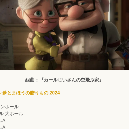
組曲：『カールじいさん
の
空飛ぶ家』
夢とまほうの贈りもの 2024
インホール
ール 大ホール
ルA
ルA