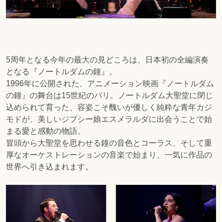
5周年となる今年の最大の見どころは、日本初の全編演奏
となる『ノートルダムの鐘』。
1996年に公開された、アニメーション映画『ノートルダム
の鐘』の舞台は15世紀のパリ。ノートルダム大聖堂に閉じ
込められて育った、容姿こそ醜いが優しく純粋な青年カジ
モドが、美しいジプシー娘エスメラルダに出会うことで始
まる愛と感動の物語。
冒頭から大聖堂を思わせる鐘の音色とコーラス、そして重
厚なオーケストレーションの音楽で始まり、一気に作品の
世界へ引き込まれます。