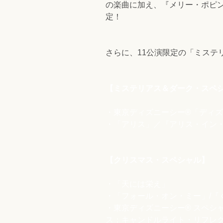
の楽曲に加え、『メリー・ポピン
定！
さらに、11公演限定の「ミス
【ミステリアス＆ダーク・スペ
・東京ディズニーシー®️「ディ
・「アリス」／『アリス・イン・
【クリスマス・スペシャル】
・「天には栄え」
・「フォール・オン・ミー」/『
・東京ディズニーシー®️ スペ
ス：キャンドルライト・リフレ