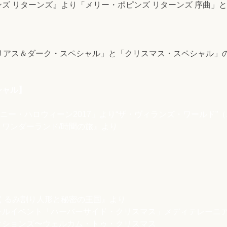
ズ リターンズ』より「メリー・ポピンズ リターンズ 序曲」
テリアス＆ダーク・スペシャル」と「クリスマス・スペシャル」
シャル】
ズニー・ハロウィーン2017」より“ザ・ヴィランズ・ワールド”
ワンダーランド/時間の旅』より
くるみ割り人形と秘密の王国』より
シャルイベント「ハーバーサイド・クリスマス」メディテレーニ
クションズ〜ウェルカム・トゥ・クリスマス