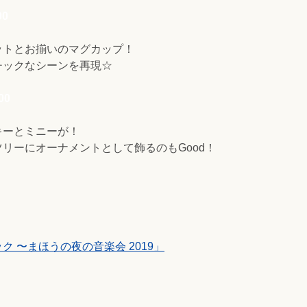
0
ットとお揃いのマグカップ！
チックなシーンを再現☆
00
キーとミニーが！
リーにオーナメントとして飾るのもGood！
 〜まほうの夜の音楽会 2019」