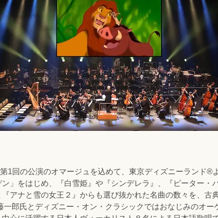
年の第1回の公演のオマージュを込めて、東京ディズニーランド®
デン」をはじめ、『白雪姫』や『シンデレラ』、『ピーター・
と『アナと雪の女王２』からも選び抜かれた名曲の数々を、古
齊藤一郎氏とディズニー・オン・クラシックではおなじみのオー