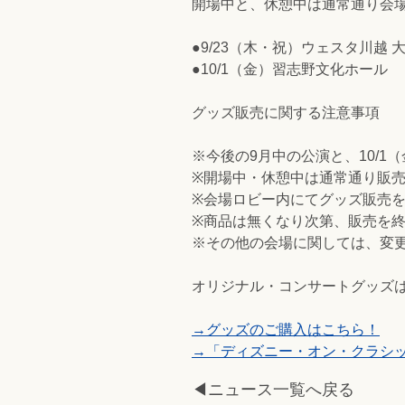
開場中と、休憩中は通常通り会
●9/23（木・祝）ウェスタ川越 
●10/1（金）習志野文化ホール
グッズ販売に関する注意事項
※今後の9月中の公演と、10/
※開場中・休憩中は通常通り販
※会場ロビー内にてグッズ販売
※商品は無くなり次第、販売を
※その他の会場に関しては、変
オリジナル・コンサートグッズ
→グッズのご購入はこちら！
→「ディズニー・オン・クラシック
◀ニュース一覧へ戻る