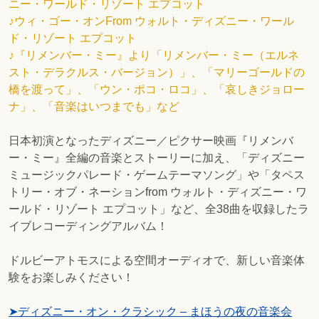
ニー・ワールド・リゾート エプコット
♪ウィ・ゴー・オンFrom ウォルト・ディズニー・ワール
ド・リゾート エプコット
♪『リメンバー・ミー』より「リメンバー・ミー（エルネ
スト・デラクルス・バージョン）」、「マリーゴールドの
橋を渡って」、「ウン・ポコ・ロコ」、「哀しきジョロー
ナ」、「音楽はいつまでも」など
日本初演となったディズニー／ピクサー映画『リメンバ
ー・ミー』全編の音楽とストーリーに加え、「ディズニー
ミュージックパレード・ゲームテーマソング」や「タペス
トリー・オブ・ネーションfrom ウォルト・ディズニー・ワ
ールド・リゾート エプコット」など、全38曲を収録したラ
イブレコーディングアルバム！
ドルビーアトモスによる空間オーディオで、新しい音楽体
験をお楽しみください！
➤
ディズニー・オン・クラシック
–
まほうの夜の音楽会