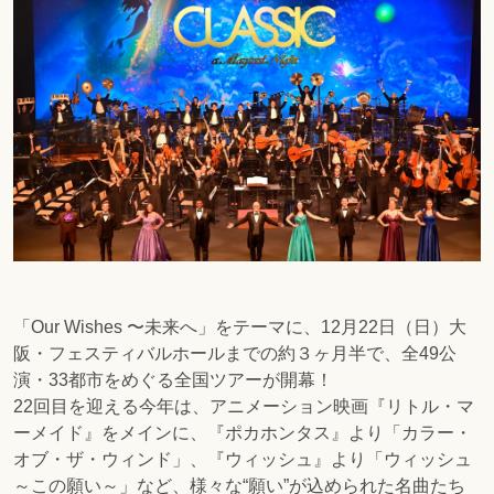
「Our Wishes 〜未来へ」をテーマに、12月22日（日）大
阪・フェスティバルホールまでの約３ヶ月半で、全49公
演・33都市をめぐる全国ツアーが開幕！
22回目を迎える今年は、アニメーション映画『リトル・マ
ーメイド』をメインに、『ポカホンタス』より「カラー・
オブ・ザ・ウィンド」、『ウィッシュ』より「
ウィッシュ
～この願い～
」など、様々な“願い”が込められた名曲たち