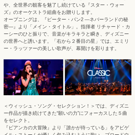
や、全世界の観客を魅了し続けている『スター・ウォー
ズ』のオーケストラ組曲をお贈りします。
オープニングは、『
ピーター・パン2 ―ネバーランドの秘
密―
』より「メイン・タイトル」。指揮者 リチャード・カ
ーシーのひと振りで、音楽がキラキラと瞬き、ディズニー
の世界へと誘います。「右から２番目の星」では、エミリ
ー・ラッツァーの美しい歌声が、幕開けを彩ります。
＜ウィッシュ・ソング・セレクション！＞では、ディズニ
ー作品が描き続けてきた“願いの力”にフォーカスした５曲
をセレクト。
『ビアンカの大冒険』より「誰かが待っている」をアビゲ
イル・ストームが優しく包み込むように歌い、ブロードウ