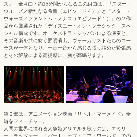
ズ』。全４曲・約15分間からなるこの組曲は、『スター・
ウォーズ／新たなる希望（エピソード４）』と『スター・
ウォーズ／ファントム・メナス（エピソード１）』の２作
品から厳選された「ディズニー・オン・クラシック」スペ
シャル構成です。オーケストラ・ジャパンによる演奏と、
その音楽を共に紡ぐ照明演出、ヴォーカリストたちのコー
ラスが一体となり、一音一音から感じる張り詰めた緊張感
とその解放による高揚感に、胸が高鳴ります。
第２部は、アニメーション映画『リトル・マーメイド』全
編をフィーチャー。
人間の世界に憧れる人魚姫アリエルを歌うのは、エミリ
ー・ラッツァー。「パート・オブ・ユア・ワールド」での