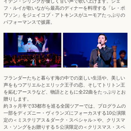
イデン・シリングが優しく甘い声で歌い上げます。シェ
フ・ルイが歌いながら最高のディナーを料理する「レ・ポ
ワソン」
をジェイコブ・アトキンスがユーモアたっぷりの
パフォーマンスで披露。
フランダーたちと暮らす海の中での楽しい生活や、美しい
声をもつアリエルとエリック王子の恋、そしてトリトン王
を妬むアースラなど、物語とともに全22曲をたっぷりとお
贈りします。
約３ヶ月半で33都市を巡る全国ツアーでは、プログラムの
一部をディズニー・ヴィランズにフォーカスする10公演限
定の＜ミステリアス＆ダーク・スペシャル＞や、クリスマ
ス・ソングをお贈りする５公演限定の＜クリスマス・スペ