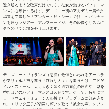
透き通るような歌声だけでなく、彼女が魅せるパフォーマ
ンスに心奪われるはず。ディズニー初のアカデミー賞®︎歌
唱賞を受賞した「アンダー・ザ・シー」では、セバスチャ
ンを歌うラジアー・アルフォードが、その軽快なリズムに
身をのせて会場を盛り上げます。
ディズニー・ヴィランズ（悪役）最強といわれるアースラ
がアリエルの声を奪う「哀れな人々」を歌うのは、アビゲ
イル・ストーム。太く大きく響く迫力満点の歌声や、息を
呑むほどのパフォーマンスは必見です。
そして、特別にブ
ロードウェイ・ミュージカル版よりプログラムに組み込ま
れ、
エリック王子が切実な願いを歌う「彼女の声」をブレ