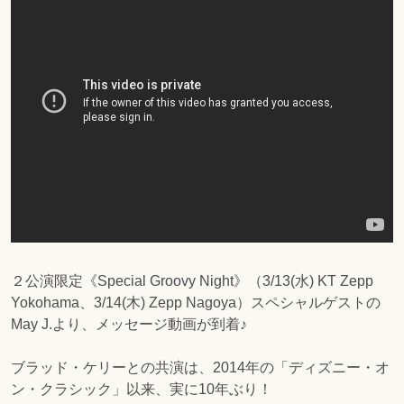
２公演限定《Special Groovy Night》（3/13(水) KT Zepp
Yokohama、3/14(木) Zepp Nagoya）スペシャルゲストの
May J.より、メッセージ動画が到着♪
ブラッド・ケリーとの共演は、2014年の「ディズニー・オ
ン・クラシック」以来、実に10年ぶり！