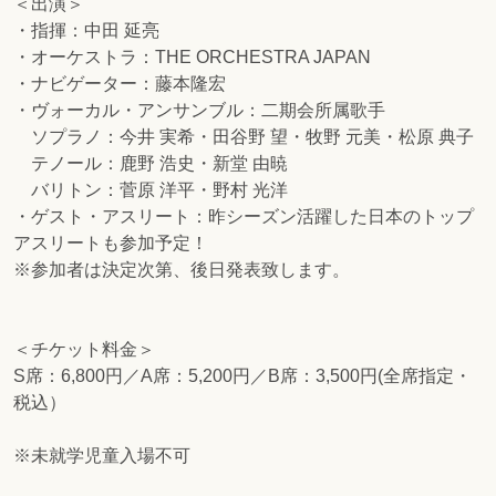
＜出演＞
・指揮：中田 延亮
・オーケストラ：THE ORCHESTRA JAPAN
・ナビゲーター：藤本隆宏
・ヴォーカル・アンサンブル：二期会所属歌手
ソプラノ：今井 実希・田谷野 望・牧野 元美・松原 典子
テノール：鹿野 浩史・新堂 由暁
バリトン：菅原 洋平・野村 光洋
・ゲスト・アスリート：昨シーズン活躍した日本のトップ
アスリートも参加予定！
※参加者は決定次第、後日発表致します。
＜チケット料金＞
S席：6,800円／A席：5,200円／B席：3,500円(全席指定・
税込）
※未就学児童入場不可