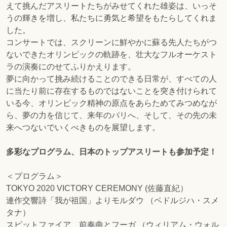
えて挑んだアスリートたちがみせてくれた雄姿は、いっそ
うの輝きを増し、私たちに勇気と希望をもたらしてくれま
した。
コンサートでは、スクリーンに鮮やかに蘇る先人たちがつ
ないできたオリンピックの軌跡を、壮大なフルオーケスト
ラの演奏にのせてふりかえります。
夢に向かって挑み続けることのできる日常が、すべての人
に当たり前に存在するものではないことを突き付けられて
いる今、オリンピック精神の原点をあらためてみつめなが
ら、夢の力を信じて、来年のパリへ、そして、その先の未
来へつないでいくべきものを展望します。
多彩なプログラム、日本のトップアスリートも参加予定！
＜プログラム＞
TOKYO 2020 VICTORY CEREMONY (佐藤直紀）
連作交響詩「我が祖国」よりモルダウ （ベドルジハ・スメ
タナ）
スピットファイア 前奏曲とフーガ （ウィリアム・ウォル