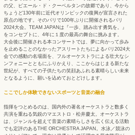
の父、ピエール・ド・クーベルタンの故郷であり、今から
ちょうど130年前に近代オリンピックの復興が宣言された
原点の地です。そのパリで100年ぶりに開催されるパリ
2024大会。TEAM JAPANは『一歩、踏み出す勇気を。』
をコンセプトに、4年に１度の最高の舞台に挑みます。
大会後に開催される本コンサートでは、夢に向かって歩み
を止めることのなかったアスリートたちによるパリ2024大
会での感動の名場面を、フルオーケストラによる壮大なシ
ンフォニーとともにふりかえり、ここからはじまる新たな
世紀が、すべての子供たちの笑顔あふれる素晴らしい未来
となるように、願いを込めておとどけします。
ここでしか体験できないスポーツと音楽の融合
指揮をつとめるのは、国内外の著名オーケストラと数多く
共演を重ねる気鋭のマエストロ・松井慶太。オーケストラ
は、ジャンルを超えて音楽の素晴らしさを広く伝える活動
でも定評のあるTHE ORCHESTRA JAPAN。水泳／競泳の