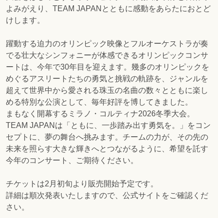
よみがえり、TEAM JAPANとともに感動をあらたにおとど
けします。
躍動する迫力のオリンピック映像とフルオーケストラが奏
でる壮大なシンフォニーが体感できるオリンピックコンサ
ートは、今年で30年目を迎えます。幾多のオリンピックを
めぐるアスリートたちの勇気と挑戦の軌跡を、ジャンルを
超えて世界中から愛される珠玉の名曲の数々とともに楽し
める特別な公演として、毎年好評を博してきました。
まもなく開幕するミラノ・コルティナ2026冬季大会。
TEAM JAPANは「ともに、一歩踏み出す勇気を。」をコン
セプトに、夢の舞台へ挑みます。チームの力が、その先の
未来を照らす大きな輝きへとつながるように、希望を託す
今年のコンサート、ご期待ください。
チケットは2月初旬より販売開始予定です。
詳細は順次発表いたしますので、公式サイトをご確認くだ
さい。