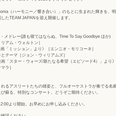
monia（ハーモニー／響き合い）」のもとに生まれた輝きを、
たTEAM JAPANを迎え開催します。
アル・メドレー(誰も寝てはならぬ、Time To Say Goodbye ほか)
ィリアム・ウォルトン］
n Heaven《映画「ミッション」より》［エンニオ・モリコーネ］
レとテーマ［ジョン・ウィリアムズ］
画「スター・ウォーズ/新たなる希望（エピソード4）」より
サマラ］
されるアスリートたちの雄姿と、フルオーケストラが奏でる名
たび蘇る、特別なコンサート。どうぞご期待ください。
)12:00より開始。お早めにお申し込みください。
ご確認ください。