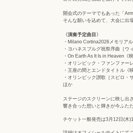
開会式のテーマでもあった「Ar
そんな願いを込めて、大会に出場し
〈演奏予定曲目〉
・Milano Cortina2026メモリ
・ヨハネスブルグ祝祭序曲［ウ
・On Earth As It Is i
・オリンピック・ファンファー
・王座の間とエンドタイトル《映
・オリンピック讃歌［スピロ・
ほか
ステージのスクリーンに映し出
響き合った想いと輝きが今ふた
チケット一般発売は3月12日(木
詳細はオフィシャルサイトにて