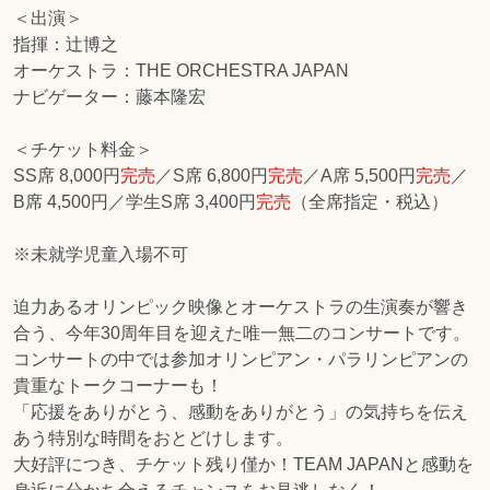
＜出演＞
指揮：辻博之
オーケストラ：THE ORCHESTRA JAPAN
ナビゲーター：藤本隆宏
＜チケット料金＞
SS席 8,000円
完売
／S席 6,800円
完売
／A席 5,500円
完売
／
B席 4,500円／学生S席 3,400円
完売
（全席指定・税込）
※未就学児童入場不可
迫力あるオリンピック映像とオーケストラの生演奏が響き
合う、今年30周年目を迎えた唯一無二のコンサートです。
コンサートの中では参加オリンピアン・パラリンピアンの
貴重なトークコーナーも！
「応援をありがとう、感動をありがとう」の気持ちを伝え
あう特別な時間をおとどけします。
大好評につき、チケット残り僅か！TEAM JAPANと感動を