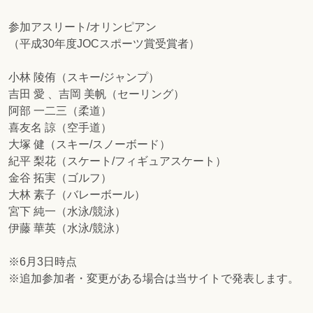
参加アスリート/オリンピアン
（平成30年度JOCスポーツ賞受賞者）
小林 陵侑（スキー/ジャンプ）
吉田 愛 、吉岡 美帆（セーリング）
阿部 一二三（柔道）
喜友名 諒（空手道）
大塚 健（スキー/スノーボード）
紀平 梨花（スケート/フィギュアスケート）
金谷 拓実（ゴルフ）
大林 素子（バレーボール）
宮下 純一（水泳/競泳）
伊藤 華英（水泳/競泳）
※6月3日時点
※追加参加者・変更がある場合は当サイトで発表します。