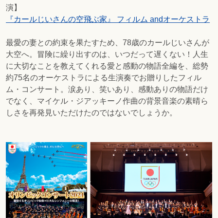
演】
『カールじいさんの空飛ぶ家』 フィルム andオーケストラ
最愛の妻との約束を果たすため、78歳のカールじいさんが
大空へ。冒険に繰り出すのは、いつだって遅くない！人生
に大切なことを教えてくれる愛と感動の物語全編を、総勢
約75名のオーケストラによる生演奏でお贈りしたフィル
ム・コンサート。涙あり、笑いあり、感動ありの物語だけ
でなく、
マイケル・ジアッキーノ
作曲の背景音楽の素晴ら
しさを再発見いただけたのではないでしょうか。