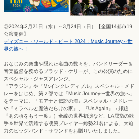
◎2024年2月21日（水）～3月24日（日）【全国14都市19
公演開催】
ディズニー・ワールド・ビート 2024：Music Journey～世
界の旅へ！
おなじみの楽曲や隠れた名曲の数々を、バンドリーダー＆
⾳楽監督を務めるブラッド・ケリーが、この公演のために
スペシャル・ジャズアレンジ。
『アラジン』や『Mr.インクレディブル』スペシャル・メド
レーをはじめ、第２部では「Music Journey〜世界の旅へ」
をテーマに、『モアナと伝説の海』スペシャル・メドレー
や『ミラベルと魔法だらけの家』、『Us Again』（邦題
『あの頃をもう一度』）全編の世界初演など、LA屈指の歌
⼿＆世界で活躍する凄腕プレイヤー総勢21名による、⼤迫
⼒のビッグバンド・サウンドをお贈りいたしました。