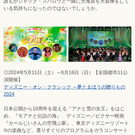
誰もがジャック・スパロウと一緒に大海原を大冒険をして
いる気持ちになったのではないでしょうか。
◎2024年5月11日（土）～6月16日（日）【全国都市11公
演開催】
ディズニー・オン・クラシック ～夢とまほうの贈りもの
2024
日本公開から10周年を迎える『アナと雪の女王』をはじ
め、『モアナと伝説の海』、ディズニー／ピクサー映画
『カールじいさんの空飛ぶ家』、東京ディズニーリゾート
®の楽曲など、選りすぐりのプログラムをガラコンサート