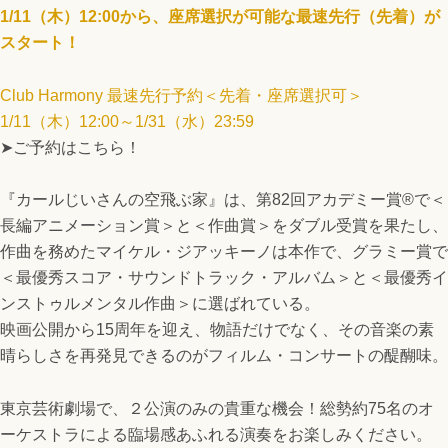
1/11（木）12:00から、座席選択が可能な最速先行（先着）が
スタート！
Club Harmony 最速先行予約＜先着・座席選択可＞
1/11（木）12:00～1/31（水）23:59
➤ご予約はこちら！
『カールじいさんの空飛ぶ家』は、第82回アカデミー賞®︎で＜
長編アニメーション賞＞と＜作曲賞＞をダブル受賞を果たし、
作曲を務めたマイケル・ジアッキーノは本作で、グラミー賞で
＜最優秀スコア・サウンドトラック・アルバム＞と＜最優秀イ
ンストゥルメンタル作曲＞に選ばれている。
映画公開から15周年を迎え、物語だけでなく、その音楽の素
晴らしさを再発見できるのがフィルム・コンサートの醍醐味。
東京芸術劇場で、２公演のみの貴重な機会！総勢約75名のオ
ーケストラによる臨場感あふれる演奏をお楽しみください。