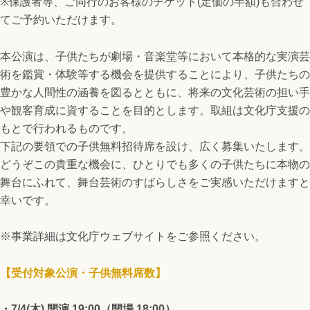
※保護者等、ご同行のお客様のチケット(定価の半額)も合わせ
てご予約いただけます。
本公演は、子供たちが劇場・音楽堂等において本格的な実演芸
術を鑑賞・体験等する機会を提供することにより、子供たちの
豊かな人間性の涵養を図るとともに、将来の文化芸術の担い手
や観客育成に資することを目的とします。取組は文化庁支援の
もとで行われるものです。
下記の要領での子供無料招待席を設け、広く募集いたします。
どうぞこの貴重な機会に、ひとりでも多くの子供たちに本物の
舞台にふれて、舞台芸術のすばらしさをご実感いただけますと
幸いです。
※事業詳細は
文化庁ウェブサイト
をご参照ください。
【受付対象公演・子供無料席数】
・7/4(木) 開演 19:00（開場 18:00）