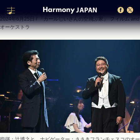
カテゴリー「『カールじいさんの空飛ぶ家』 フィルム and オ
ーケストラ」の記事
オープニング・トーク決定！
2024年6月25日 /
『カールじいさんの空飛ぶ家』 フィルム and
オーケストラ
指揮：辻博之と、ナビゲーター：ささきフランチェスコのオー