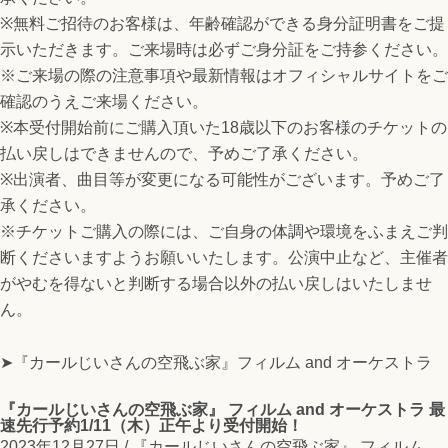
※無料ご招待のお客様は、年齢確認ができる身分証明書をご提
示いただきます。ご来場時は必ずご身分証をご持参ください。
※ご来場の際の注意事項や最新情報はオフィシャルサイトをご
確認のうえご来場ください。
※本受付開始前にご購入頂いた18歳以下のお客様のチケットの
払い戻しはできませんので、予めご了承ください。
※出演者、曲目等が変更になる可能性がございます。予めご了
承ください。
※チケットご購入の際には、ご自身の体調や環境をふまえご判
断くださいますようお願いいたします。公演中止など、主催者
がやむを得ないと判断する場合以外の払い戻しはいたしませ
ん。
➤『カールじいさんの空飛ぶ家』フィルム and オーケストラ
『カールじいさんの空飛ぶ家』 フィルム and オーケストラ 最
速先行予約1/11（木）正午より受付開始！
2023年12月27日 /
『カールじいさんの空飛ぶ家』 フィルム