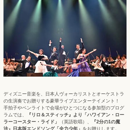
ディズニー音楽を、日本人ヴォーカリストとオーケストラ
の生演奏でお贈りする豪華ライブエンターテイメント！
手拍子やペンライトで会場がひとつになる参加型のプログ
ラムでは、
『リロ＆スティッチ』より「ハワイアン・ロー
ラーコースター・ライド」
（英語歌唱）、
『2分の1の魔
法』日本版エンドソング「全力少年」
をお贈りします。