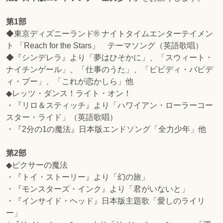
第1部
◆東京ディズニーランド® ナイトタイムエンターテイメン
ト 「Reach for the Stars」 テーマソング（英語歌唱）
◆『シンデレラ』より「夢はひそかに」、「スウィート・
ナイチンゲール」、「仕事のうた」、「ビビディ・バビデ
ィ・ブー」、「これが恋かしら」他
◆レッツ・ダンス！ライト・オン！
・『リロ＆スティッチ』より「ハワイアン・ローラーコー
スター・ライド」（英語歌唱）
・『2分の1の魔法』日本版エンドソング「全力少年」他
第2部
◆ピクサーの魔法
・『トイ・ストーリー』より「幻の旅」
・『モンスターズ・インク』より「君がいないと」
・『インサイド・ヘッド』日本版主題歌「愛しのライリ
ー」