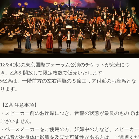
12/24(水)の東京国際フォーラム公演のチケットが完売につ
き、Z席を開放して限定枚数で販売いたします。
※Z席は、一階前方の左右両脇のＳ席エリア付近のお座席とな
ります。
【Z席 注意事項】
・スピーカー前のお座席につき、音響の状態が最良のものでは
ございません。
・ペースメーカーをご使用の方、妊娠中の方など、スピーカー
の低音がお身体に影響を及ぼす可能性がある方は、ご遠慮くだ