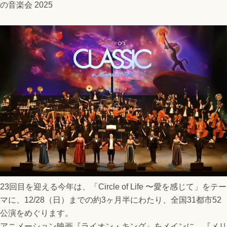
の音楽会 2025
23回目を迎える今年は、「Circle of Life 〜愛を感じて」をテー
マに、12/28（日）までの約3ヶ月半にわたり、全国31都市52
公演をめぐります。
アニメーション映画『ライオン・キング』をメインに、『メリ