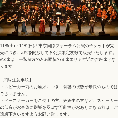
11/8(土)・11/9(日)の東京国際フォーラム公演のチケットが完
売につき、Z席を開放して各公演限定枚数で販売いたします。
※Z席は、一階前方の左右両脇のＳ席エリア付近のお座席とな
ります。
【Z席 注意事項】
・スピーカー前のお座席につき、音響の状態が最良のものでは
ございません。
・ペースメーカーをご使用の方、妊娠中の方など、スピーカー
の低音がお身体に影響を及ぼす可能性がおありになる方は、ご
遠慮下さいますようお願い致します。