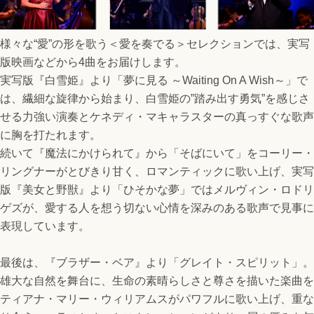
様々な“愛”の形を歌う＜愛を奏でる＞セレクションでは、実写
版映画などから4曲をお届けします。
実写版『白雪姫』より「夢に見る ～Waiting On A Wish～」で
は、繊細な旋律から始まり、白雪姫の”踏み出す勇気”を感じさ
せる力強い演奏とケネディ・マキャラスターの真っすぐな歌声
に胸を打たれます。
続いて『魔法にかけられて』から「そばにいて」をコーリー・
リングナーがとびきり甘く、ロマンティックに歌い上げ、実写
版『美女と野獣』より「ひそかな夢」ではメルヴィン・ロドリ
ゲズが、愛する人を想う切ない心情を深みのある歌声で見事に
表現しています。
最後は、『ブラザー・ベア』より「グレイト・スピリット」。
雄大な自然を舞台に、生命の素晴らしさと尊さを描いた楽曲を
ティアナ・マリー・ウィリアムスがパワフルに歌い上げ、重な