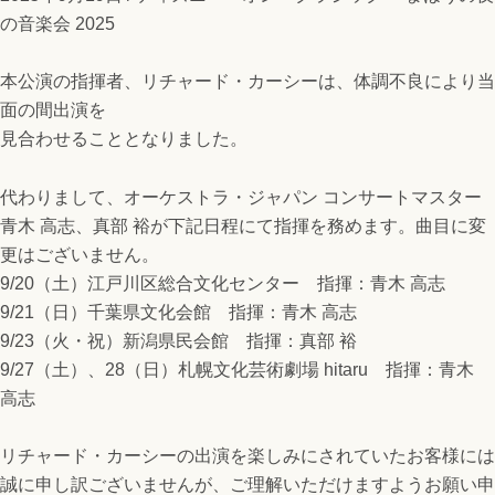
の音楽会 2025
本公演の指揮者、リチャード・カーシーは、体調不良により当
面の間出演を
見合わせることとなりました。
代わりまして、オーケストラ・ジャパン コンサートマスター
青木 高志、真部 裕が
下記日程にて指揮を務めます。曲目に変
更はございません。
9/20（
土
）江戸川区総合文化センター 指揮：青木 高志
9/21（
日
）千葉県文化会館 指揮：青木 高志
9/23（火・祝）新潟県民会館 指揮：真部 裕
9/27（土）、28（日）札幌文化芸術劇場 hitaru 指揮：青木
高志
リチャード・カーシーの出演を楽しみにされていたお客様には
誠に申し訳ございませんが、ご理解いただけますようお願い申