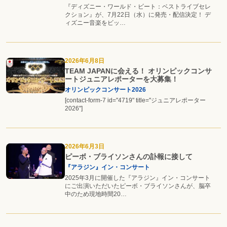
『ディズニー・ワールド・ビート：ベストライブセレ
クション』が、7月22日（水）に発売・配信決定！ デ
ィズニー音楽をビッ…
2026年6月8日
TEAM JAPANに会える！ オリンピックコンサ
ートジュニアレポーターを大募集！
オリンピックコンサート2026
[contact-form-7 id="4719" title="ジュニアレポーター
2026"]
2026年6月3日
ピーボ・ブライソンさんの訃報に接して
『アラジン』イン・コンサート
2025年3月に開催した『アラジン』イン・コンサート
にご出演いただいたピーボ・ブライソンさんが、脳卒
中のため現地時間20…