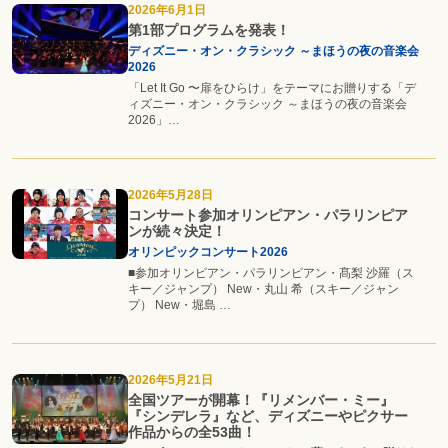
2026年6月1日
第1部プログラムを発表！
ディズニー・オン・クラシック ～まほうの夜の音楽会
2026
「Let It Go 〜扉をひらけ」をテーマにお贈りする「デ
ィズニー・オン・クラシック ～まほうの夜の音楽会
2026」…
2026年5月28日
コンサート参加オリンピアン・パラリンピア
ンが続々決定！
オリンピックコンサート2026
■参加オリンピアン・パラリンピアン・髙梨 沙羅（ス
キー／ジャンプ） New・丸山 希（スキー／ジャン
プ） New・堀島 …
2026年5月21日
全国ツアーが開幕！『リメンバー・ミー』
『シンデレラ』など、ディズニーやピクサー
作品からの全53曲！