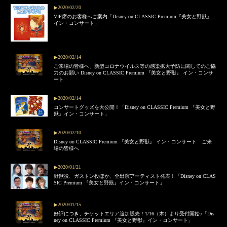
▶2020/02/20
VIP席のお客様へご案内「Disney on CLASSIC Premium『美女と野獣』
イン・コンサート」
▶2020/02/14
ご来場の皆様へ、新型コロナウイルス等の感染拡大予防に関してのご協
力のお願い Disney on CLASSIC Premium 『美女と野獣』 イン・コンサ
ート
▶2020/02/14
コンサートグッズを大公開！「Disney on CLASSIC Premium 『美女と野
獣』イン・コンサート」
▶2020/02/10
Disney on CLASSIC Premium 『美女と野獣』 イン・コンサート ご来
場の皆様へ
▶2020/01/21
野獣役、ガストン役ほか、全出演アーティスト発表！「Disney on CLAS
SIC Premium 『美女と野獣』イン・コンサート」
▶2020/01/15
好評につき、チケットエリア追加販売！1/16（木）より受付開始♪「Dis
ney on CLASSIC Premium 『美女と野獣』イン・コンサート」