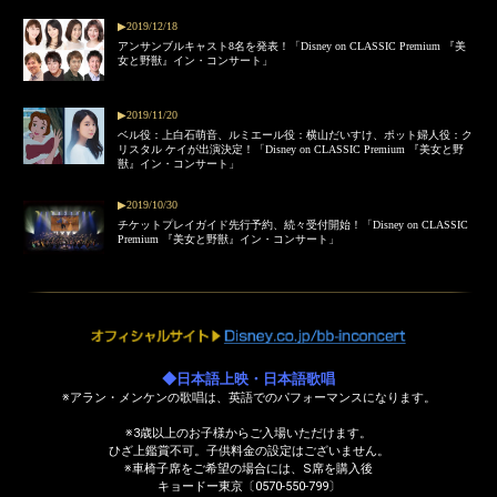
▶2019/12/18
アンサンブルキャスト8名を発表！「Disney on CLASSIC Premium 『美
女と野獣』イン・コンサート」
▶2019/11/20
ベル役：上白石萌音、ルミエール役：横山だいすけ、ポット婦人役：ク
リスタル ケイが出演決定！「Disney on CLASSIC Premium 『美女と野
獣』イン・コンサート」
▶2019/10/30
チケットプレイガイド先行予約、続々受付開始！「Disney on CLASSIC
Premium 『美女と野獣』イン・コンサート」
◆日本語上映・日本語歌唱
※アラン・メンケンの歌唱は、英語でのパフォーマンスになります。
※3歳以上のお子様からご入場いただけます。
ひざ上鑑賞不可。子供料金の設定はございません。
※車椅子席をご希望の場合には、S席を購入後
キョードー東京〔0570-550-799〕